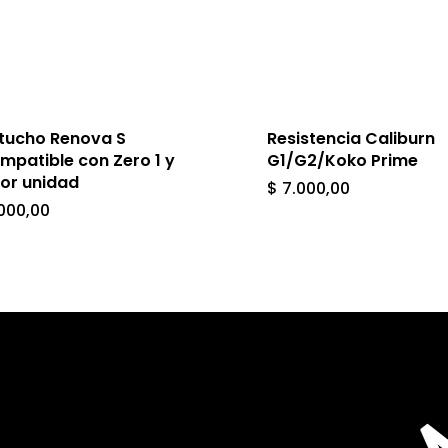
tucho Renova S
Resistencia Caliburn
mpatible con Zero 1 y
G1/G2/Koko Prime
por unidad
$
7.000,00
000,00