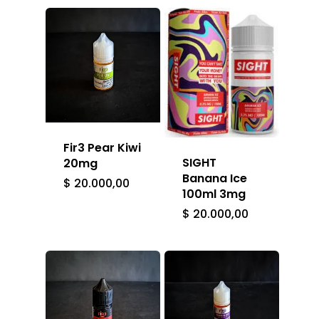
Home
Shop
Contacto
Equipos
Fir3 Pear Kiwi
Atomizadores
Liquidos
SIGHT
20mg
Banana Ice
$
20.000,00
Mods
E-Liquids
Accesorios
100ml 3mg
$
20.000,00
Pods
Sales
Baterías Y Cargado
Desechables
Resistencias
Algodón